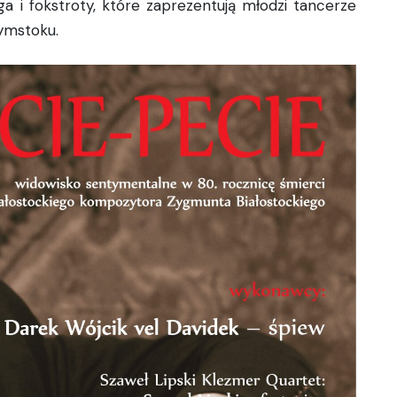
a i fokstroty, które zaprezentują młodzi tancerze
łymstoku.