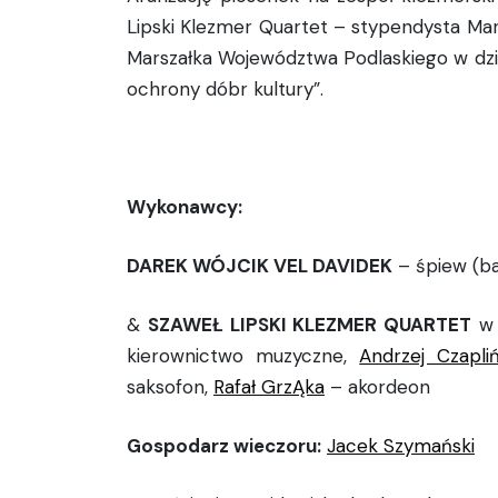
Lipski Klezmer Quartet – stypendysta Ma
Marszałka Województwa Podlaskiego w dzie
ochrony dóbr kultury”.
Wykonawcy:
DAREK WÓJCIK VEL DAVIDEK
– śpiew (ba
&
SZAWEŁ LIPSKI KLEZMER QUARTET
w 
kierownictwo muzyczne,
Andrzej Czapliń
saksofon,
Rafał GrzĄka
– akordeon
Gospodarz wieczoru:
Jacek Szymański