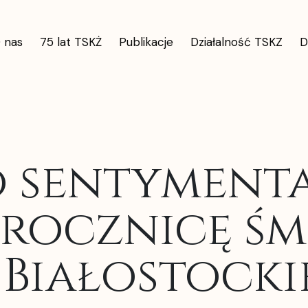
 nas
75 lat TSKŻ
Publikacje
Działalność TSKZ
D
 sentymenta
0.rocznicę śm
Białostock