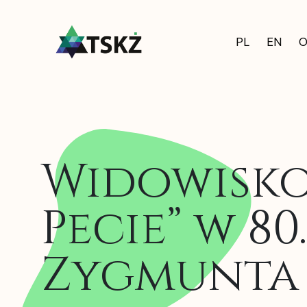
PL
EN
O
Widowisko
Pecie” w 8
Zygmunta 