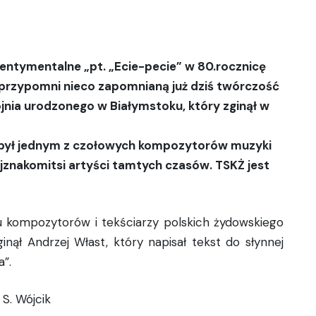
ntymentalne „pt. „Ecie-pecie” w 80.rocznicę
 przypomni nieco zapomnianą już dziś twórczość
ia urodzonego w Białymstoku, który zginął w
 był jednym z czołowych kompozytorów muzyki
jznakomitsi artyści tamtych czasów. TSKŻ jest
lu kompozytorów i tekściarzy polskich żydowskiego
inął Andrzej Włast, który napisał tekst do słynnej
”.
 S. Wójcik