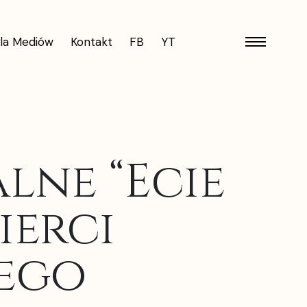
la Mediów
Kontakt
FB
YT
lne “Ecie
ierci
iego