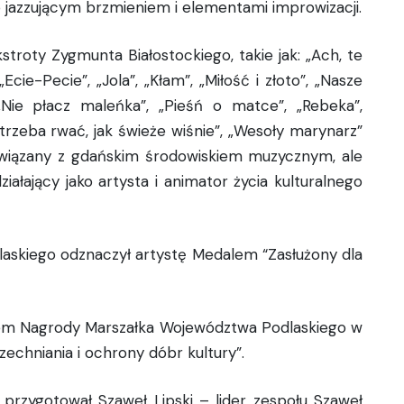
 jazzującym brzmieniem i elementami improwizacji.
stroty Zygmunta Białostockiego, takie jak: „Ach, te
cie-Pecie”, „Jola”, „Kłam”, „Miłość i złoto”, „Nasze
„Nie płacz maleńka”, „Pieśń o matce”, „Rebeka”,
 trzeba rwać, jak świeże wiśnie”, „Wesoły marynarz”
związany z gdańskim środowiskiem muzycznym, ale
łający jako artysta i animator życia kulturalnego
skiego odznaczył artystę Medalem “Zasłużony dla
atem Nagrody Marszałka Województwa Podlaskiego w
zechniania i ochrony dóbr kultury”.
 przygotował Szaweł Lipski – lider zespołu Szaweł