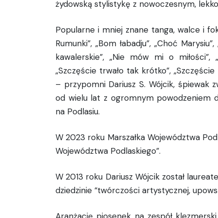
żydowską stylistykę z nowoczesnym, lekko
Popularne i mniej znane tanga, walce i fok
Rumunki”, „Bom łabadju”, „Choć Marysiu”, „E
kawalerskie”, „Nie mów mi o miłości”, 
„Szczęście trwało tak krótko”, „Szczęście
– przypomni Dariusz S. Wójcik, śpiewak 
od wielu lat z ogromnym powodzeniem dzia
na Podlasiu.
W 2023 roku Marszałka Województwa Podla
Województwa Podlaskiego”.
W 2013 roku Dariusz Wójcik został laure
dziedzinie “twórczości artystycznej, upows
Aranżację piosenek na zespół klezmerski