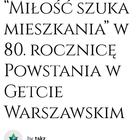
“Miłość szuka
mieszkania” w
80. rocznicę
Powstania w
Getcie
Warszawskim
by
tskz